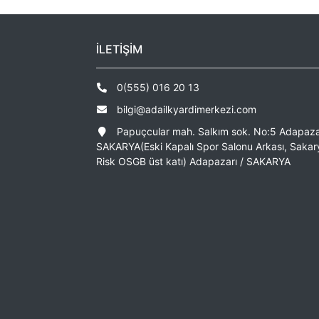
İLETİŞİM
0(555) 016 20 13
bilgi@adailkyardimerkezi.com
Papuçcular mah. Salkım sok. No:5 Adapaza
SAKARYA(Eski Kapalı Spor Salonu Arkası, Sakar
Risk OSGB üst katı) Adapazarı / SAKARYA