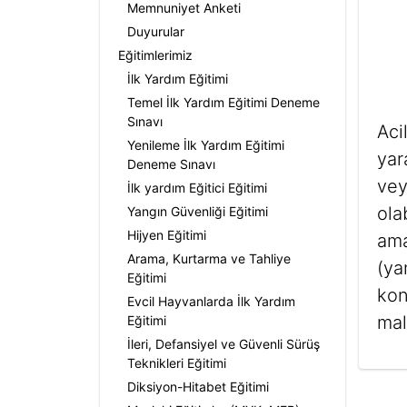
Memnuniyet Anketi
Duyurular
Eğitimlerimiz
İlk Yardım Eğitimi
Temel İlk Yardım Eğitimi Deneme
Sınavı
Aci
Yenileme İlk Yardım Eğitimi
yar
Deneme Sınavı
vey
İlk yardım Eğitici Eğitimi
ola
Yangın Güvenliği Eğitimi
Hijyen Eğitimi
ama
Arama, Kurtarma ve Tahliye
(ya
Eğitimi
kon
Evcil Hayvanlarda İlk Yardım
mal
Eğitimi
İleri, Defansiyel ve Güvenli Sürüş
Teknikleri Eğitimi
Diksiyon-Hitabet Eğitimi