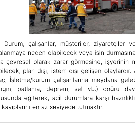
l Durum, çalışanlar, müşteriler, ziyaretçile
alanmaya neden olabilecek veya işin durmasına, 
a çevresel olarak zarar görmesine, işyerinin 
bilecek, plan dışı, istem dışı gelişen olaylardır
ç; İşletme/kurum çalışanlarına meydana gelebi
ngın, patlama, deprem, sel vb.) doğru davra
usunda eğiterek, acil durumlara karşı hazırlık
 kayıplarını en az seviyede tutmaktır.