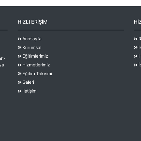
HIZLI ERİŞİM
Hİ
Anasayfa
R
Kurumsal
İ
Eğitimlerimiz
H
rı-
ya
Hizmetlerimiz
İ
Eğitim Takvimi
Galeri
İletişim