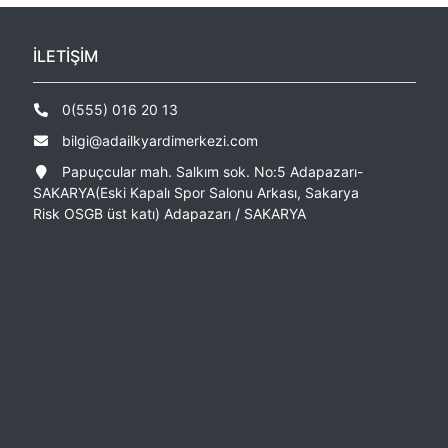
İLETİŞİM
0(555) 016 20 13
bilgi@adailkyardimerkezi.com
Papuçcular mah. Salkım sok. No:5 Adapazarı-
SAKARYA(Eski Kapalı Spor Salonu Arkası, Sakarya
Risk OSGB üst katı) Adapazarı / SAKARYA